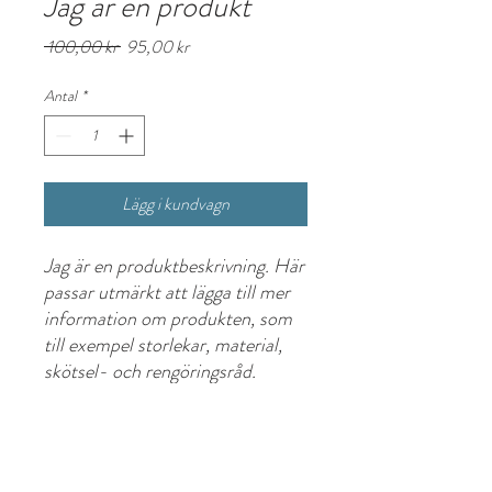
Jag är en produkt
Ordinarie
Reapris
 100,00 kr 
95,00 kr
pris
Antal
*
Lägg i kundvagn
Jag är en produktbeskrivning. Här 
passar utmärkt att lägga till mer 
information om produkten, som 
till exempel storlekar, material, 
skötsel- och rengöringsråd.
PRODUKTINFORMATION
Jag är produktinformation. Här passar