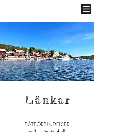
Länkar
BÅTFÖRBINDELSER
m/f Ulvön tidtabell