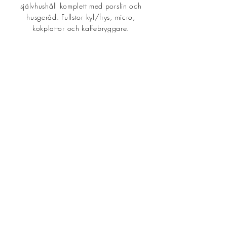
självhushåll komplett med porslin och
husgeråd. Fullstor kyl/frys, micro,
kokplattor och kaffebryggare.
WC med dusch.
Stugorna är belägna på naturtomt och
ligger i nära anslutning till kajen där m/f
Ulvön och m/f Minerva lägger till.
PRISER
Stuga 1
© 2026 Ulvö Stugby